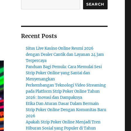
SEARCH
Recent Posts
Situs Live Kasino Online Resmi 2026
dengan Dealer Cantik dan Layanan 24 Jam
Terpercaya
Panduan Bagi Pemula: Cara Memulai Sesi
Strip Poker Online yang Santai dan
Menyenangkan
Perkembangan Teknologi Video Streaming
pada Platform Strip Poker Online Tahun
2026: Inovasi dan Dampaknya
Etika Dan Aturan Dasar Dalam Bermain
Strip Poker Online Dengan Komunitas Baru
2026
Apakah Strip Poker Online Menjadi Tren
Hiburan Sosial yang Populer di Tahun