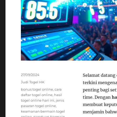
Posted
27/09/2024
Selamat datang 
on
Categories
Judi Togel HK
terkini mengen
Tags
bonus togel online
,
cara
penting bagi se
daftar togel online
,
hasil
time. Dengan
ha
togel online hari ini
,
jenis
membuat keputu
pasaran togel online
,
keamanan bermain togel
menjamin bahwa 
online
,
panduan bermain