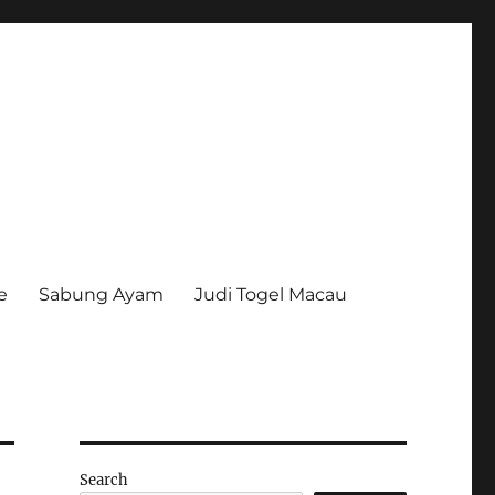
e
Sabung Ayam
Judi Togel Macau
Search