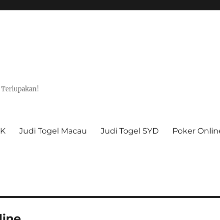
 Terlupakan!
HK
Judi Togel Macau
Judi Togel SYD
Poker Onlin
line