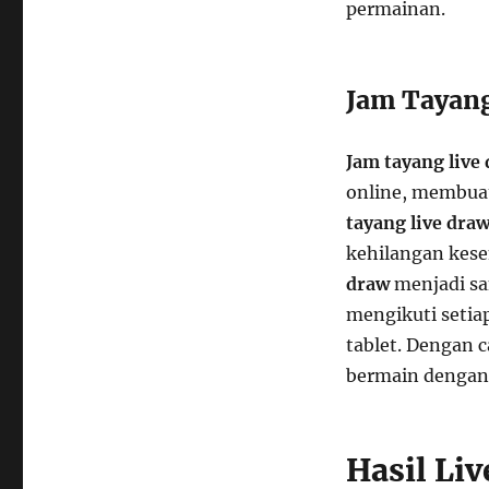
permainan.
Jam Tayang
Jam tayang live
online, membua
tayang live dra
kehilangan kes
draw
menjadi sa
mengikuti setiap
tablet. Dengan 
bermain dengan
Hasil Li