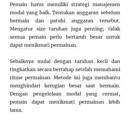
Pemain harus memiliki strategi manajemen
modal yang baik. Tentukan anggaran sebelum
bermain dan patuhi anggaran tersebut.
Mengatur size taruhan juga penting; tidak
semua pemain perlu bertaruh besar untuk
dapat menikmati permainan.
Sebaiknya mulai dengan taruhan kecil dan
tingkatkan secara bertahap setelah memahami
ritme permainan. Metode ini juga membantu
menghindari kerugian besar saat bermain.
Dengan pengelolaan modal yang cermat,
pemain dapat menikmati permainan lebih
lama.