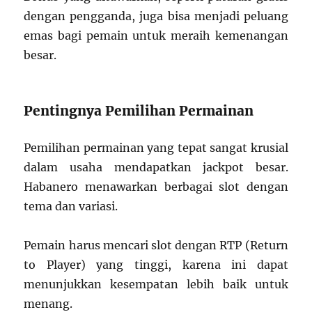
dengan pengganda, juga bisa menjadi peluang
emas bagi pemain untuk meraih kemenangan
besar.
Pentingnya Pemilihan Permainan
Pemilihan permainan yang tepat sangat krusial
dalam usaha mendapatkan jackpot besar.
Habanero menawarkan berbagai slot dengan
tema dan variasi.
Pemain harus mencari slot dengan RTP (Return
to Player) yang tinggi, karena ini dapat
menunjukkan kesempatan lebih baik untuk
menang.