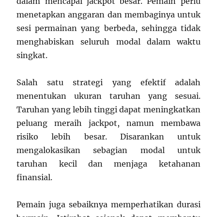
dalam mencapai jackpot besar. Pemain perlu
menetapkan anggaran dan membaginya untuk
sesi permainan yang berbeda, sehingga tidak
menghabiskan seluruh modal dalam waktu
singkat.
Salah satu strategi yang efektif adalah
menentukan ukuran taruhan yang sesuai.
Taruhan yang lebih tinggi dapat meningkatkan
peluang meraih jackpot, namun membawa
risiko lebih besar. Disarankan untuk
mengalokasikan sebagian modal untuk
taruhan kecil dan menjaga ketahanan
finansial.
Pemain juga sebaiknya memperhatikan durasi