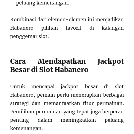
peluang kemenangan.
Kombinasi dari elemen-elemen ini menjadikan
Habanero pilihan favorit di kalangan
penggemar slot.
Cara Mendapatkan Jackpot
Besar di Slot Habanero
Untuk mencapai jackpot besar di slot
Habanero, pemain perlu menerapkan berbagai
strategi dan memanfaatkan fitur permainan.
Pemilihan permainan yang tepat juga berperan
penting dalam meningkatkan peluang
kemenangan.