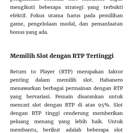
mengikuti beberapa strategi yang terbukti
efektif. Fokus utama harus pada pemilihan
game, pengelolaan modal, dan pemanfaatan
bonus yang ada.
Memilih Slot dengan RTP Tertinggi
Return to Player (RTP) merupakan faktor
penting dalam memilih slot. Habanero
menawarkan berbagai permainan dengan RTP
yang bervariasi. Pemain disarankan untuk
mencari slot dengan RTP di atas 95%. Slot
dengan RTP tinggi cenderung memberikan
peluang menang yang lebih baik. Untuk
membantu, berikut adalah beberapa slot