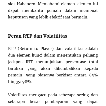
slot Habanero. Memahami elemen-elemen ini
dapat membantu pemain dalam membuat
keputusan yang lebih efektif saat bermain.
Peran RTP dan Volatilitas
RTP (Return to Player) dan volatilitas adalah
dua elemen kunci dalam menentukan peluang
jackpot. RTP menunjukkan persentase total
taruhan yang akan dikembalikan kepada
pemain, yang biasanya berkisar antara 85%
hingga 98%.
Volatilitas mengacu pada seberapa sering dan
seberapa besar pembayaran yang dapat