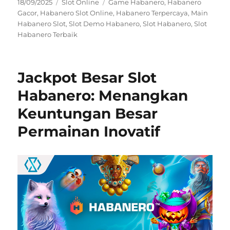
Posted
Categories
Tags
18/09/2025
Slot Online
Game Habanero
,
Habanero
on
Gacor
,
Habanero Slot Online
,
Habanero Terpercaya
,
Main
Habanero Slot
,
Slot Demo Habanero
,
Slot Habanero
,
Slot
Habanero Terbaik
Jackpot Besar Slot
Habanero: Menangkan
Keuntungan Besar
Permainan Inovatif