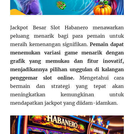
Jackpot Besar Slot Habanero menawarkan
peluang menarik bagi para pemain untuk
meraih kemenangan signifikan.
Pemain dapat
menemukan variasi game menarik dengan
grafik yang memukau dan fitur inovatif,
menjadikannya pilihan unggulan di kalangan
penggemar slot online.
Mengetahui cara
bermain dan strategi yang tepat akan
meningkatkan kemungkinan untuk
mendapatkan jackpot yang diidam-idamkan.