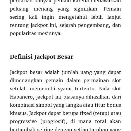
perhatian banyak pemain karena menawarkan
peluang menang yang signifikan. Pemain
sering kali ingin mengetahui lebih lanjut
tentang jackpot ini, sejarah pengembang, dan
popularitas mesinnya.
Definisi Jackpot Besar
Jackpot besar adalah jumlah uang yang dapat
dimenangkan pemain dalam permainan slot
setelah memenuhi syarat tertentu. Pada slot
Habanero, jackpot ini biasanya dihasilkan dari
kombinasi simbol yang langka atau fitur bonus
khusus. Jackpot dapat berupa fixed (tetap) atau
progressive (progresif), di mana total akan
bertambah seiring dengan setiap taruhan yang