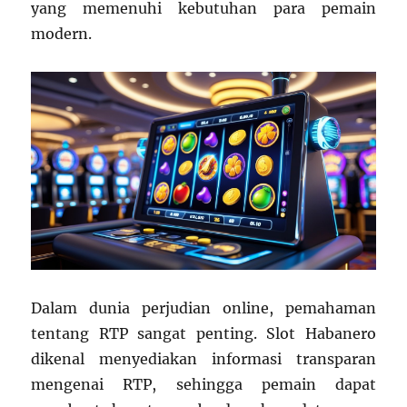
yang memenuhi kebutuhan para pemain
modern.
Dalam dunia perjudian online, pemahaman
tentang RTP sangat penting. Slot Habanero
dikenal menyediakan informasi transparan
mengenai RTP, sehingga pemain dapat