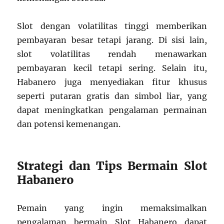
Slot dengan volatilitas tinggi memberikan
pembayaran besar tetapi jarang. Di sisi lain,
slot volatilitas rendah menawarkan
pembayaran kecil tetapi sering. Selain itu,
Habanero juga menyediakan fitur khusus
seperti putaran gratis dan simbol liar, yang
dapat meningkatkan pengalaman permainan
dan potensi kemenangan.
Strategi dan Tips Bermain Slot
Habanero
Pemain yang ingin memaksimalkan
pengalaman bermain Slot Habanero dapat