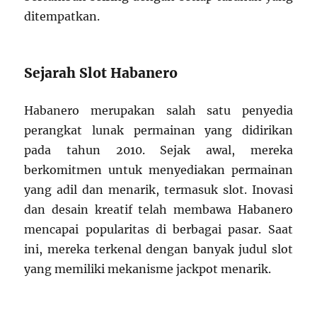
ditempatkan.
Sejarah Slot Habanero
Habanero merupakan salah satu penyedia
perangkat lunak permainan yang didirikan
pada tahun 2010. Sejak awal, mereka
berkomitmen untuk menyediakan permainan
yang adil dan menarik, termasuk slot. Inovasi
dan desain kreatif telah membawa Habanero
mencapai popularitas di berbagai pasar. Saat
ini, mereka terkenal dengan banyak judul slot
yang memiliki mekanisme jackpot menarik.