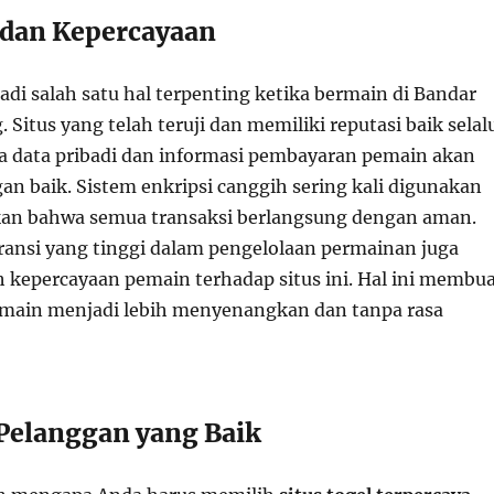
dan Kepercayaan
i salah satu hal terpenting ketika bermain di Bandar
Situs yang telah teruji dan memiliki reputasi baik selal
 data pribadi dan informasi pembayaran pemain akan
an baik. Sistem enkripsi canggih sering kali digunakan
an bahwa semua transaksi berlangsung dengan aman.
ransi yang tinggi dalam pengelolaan permainan juga
kepercayaan pemain terhadap situs ini. Hal ini membu
main menjadi lebih menyenangkan dan tanpa rasa
Pelanggan yang Baik