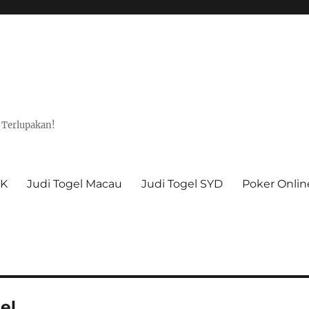
 Terlupakan!
HK
Judi Togel Macau
Judi Togel SYD
Poker Onlin
el