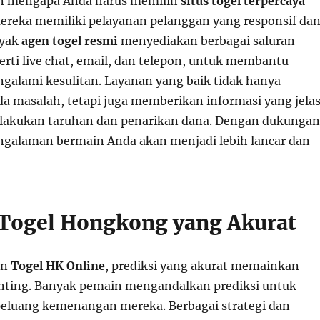
an mengapa Anda harus memilih
situs togel terpercaya
ereka memiliki pelayanan pelanggan yang responsif da
nyak
agen togel resmi
menyediakan berbagai saluran
erti live chat, email, dan telepon, untuk membantu
galami kesulitan. Layanan yang baik tidak hanya
da masalah, tetapi juga memberikan informasi yang jela
elakukan taruhan dan penarikan dana. Dengan dukungan
ngalaman bermain Anda akan menjadi lebih lancar dan
 Togel Hongkong yang Akurat
an
Togel HK Online
, prediksi yang akurat memainkan
nting. Banyak pemain mengandalkan prediksi untuk
eluang kemenangan mereka. Berbagai strategi dan