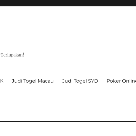
 Terlupakan!
HK
Judi Togel Macau
Judi Togel SYD
Poker Onlin