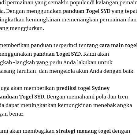
di permainan yang semakin populer di kalangan pemai
esia. Dengan menggunakan
panduan Togel SYD
yang tepat
ningkatkan kemungkinan memenangkan permainan dan
yang menggiurkan.
n memberikan panduan terperinci tentang
cara main toge
menggunakan
panduan Togel SYD
. Kami akan
ngkah-langkah yang perlu Anda lakukan untuk
asang taruhan, dan mengelola akun Anda dengan baik.
i juga akan memberikan
prediksi togel Sydney
anduan Togel SYD
. Dengan memahami pola dan tren
Anda dapat meningkatkan kemungkinan menebak angka
gan benar.
 kami akan membagikan
strategi menang togel
dengan