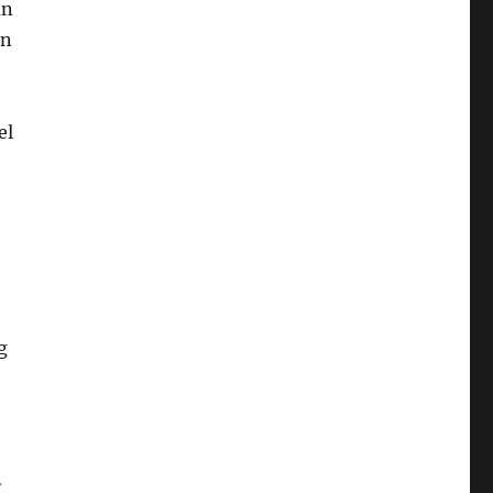
an
an
el
g
n