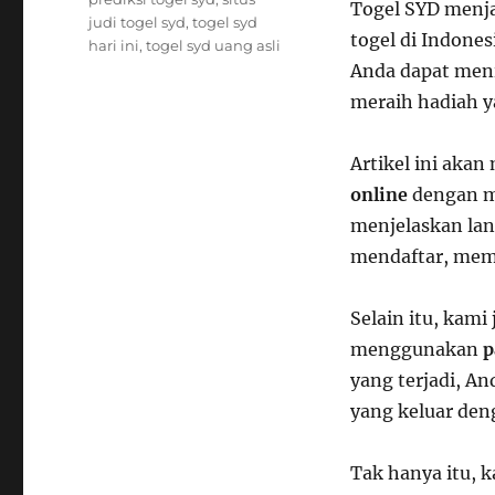
Togel SYD menja
judi togel syd
,
togel syd
togel di Indon
hari ini
,
togel syd uang asli
Anda dapat me
meraih hadiah 
Artikel ini aka
online
dengan 
menjelaskan la
mendaftar, mem
Selain itu, kam
menggunakan
p
yang terjadi, 
yang keluar den
Tak hanya itu,