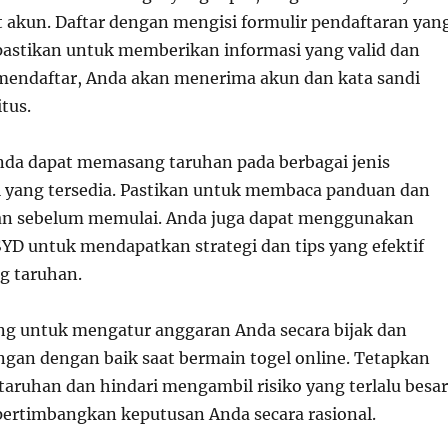
akun. Daftar dengan mengisi formulir pendaftaran yan
pastikan untuk memberikan informasi yang valid dan
 mendaftar, Anda akan menerima akun dan kata sandi
itus.
Anda dapat memasang taruhan pada berbagai jenis
 yang tersedia. Pastikan untuk membaca panduan dan
an sebelum memulai. Anda juga dapat menggunakan
YD untuk mendapatkan strategi dan tips yang efektif
 taruhan.
ting untuk mengatur anggaran Anda secara bijak dan
gan dengan baik saat bermain togel online. Tetapkan
taruhan dan hindari mengambil risiko yang terlalu besar
pertimbangkan keputusan Anda secara rasional.