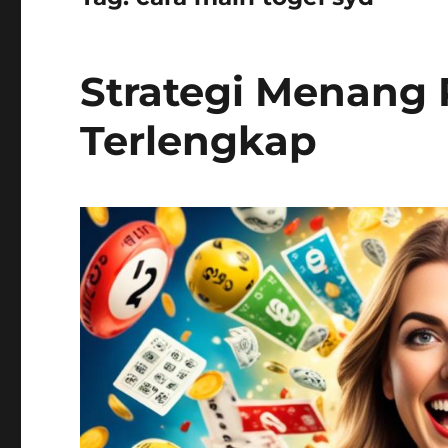
Strategi Menang
Terlengkap