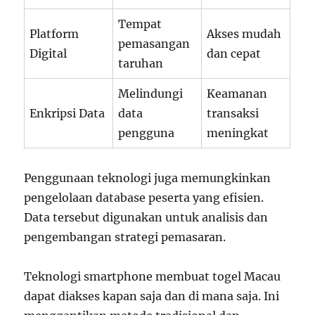
Tempat
Platform
Akses mudah
pemasangan
Digital
dan cepat
taruhan
Melindungi
Keamanan
Enkripsi Data
data
transaksi
pengguna
meningkat
Penggunaan teknologi juga memungkinkan
pengelolaan database peserta yang efisien.
Data tersebut digunakan untuk analisis dan
pengembangan strategi pemasaran.
Teknologi smartphone membuat togel Macau
dapat diakses kapan saja dan di mana saja. Ini