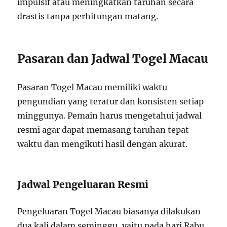
impulsif atau meningkatkan taruhan secara
drastis tanpa perhitungan matang.
Pasaran dan Jadwal Togel Macau
Pasaran Togel Macau memiliki waktu
pengundian yang teratur dan konsisten setiap
minggunya. Pemain harus mengetahui jadwal
resmi agar dapat memasang taruhan tepat
waktu dan mengikuti hasil dengan akurat.
Jadwal Pengeluaran Resmi
Pengeluaran Togel Macau biasanya dilakukan
dua kali dalam seminggu, yaitu pada hari Rabu