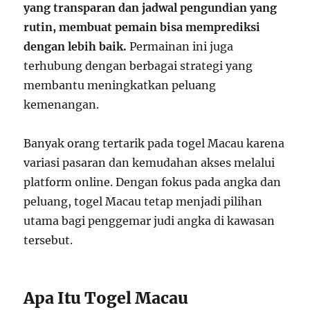
yang transparan dan jadwal pengundian yang
rutin, membuat pemain bisa memprediksi
dengan lebih baik.
Permainan ini juga
terhubung dengan berbagai strategi yang
membantu meningkatkan peluang
kemenangan.
Banyak orang tertarik pada togel Macau karena
variasi pasaran dan kemudahan akses melalui
platform online. Dengan fokus pada angka dan
peluang, togel Macau tetap menjadi pilihan
utama bagi penggemar judi angka di kawasan
tersebut.
Apa Itu Togel Macau