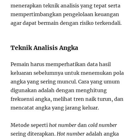
menerapkan teknik analisis yang tepat serta
mempertimbangkan pengelolaan keuangan
agar dapat bermain dengan risiko terkendali.
Teknik Analisis Angka
Pemain harus memperhatikan data hasil
keluaran sebelumnya untuk menemukan pola
angka yang sering muncul. Cara yang umum
digunakan adalah dengan menghitung
frekuensi angka, melihat tren naik turun, dan
mencatat angka yang jarang keluar.
Metode seperti
hot number
dan
cold number
sering diterapkan.
Hot number
adalah angka