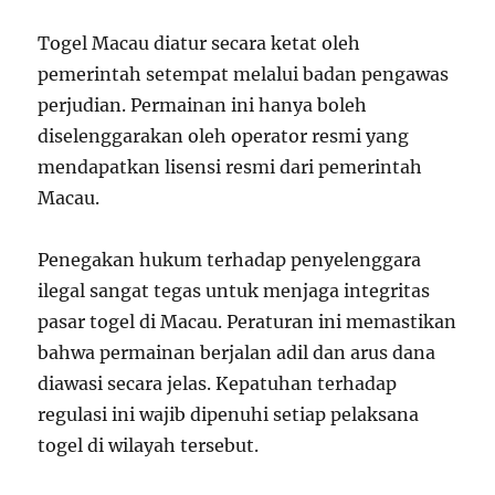
Togel Macau diatur secara ketat oleh
pemerintah setempat melalui badan pengawas
perjudian. Permainan ini hanya boleh
diselenggarakan oleh operator resmi yang
mendapatkan lisensi resmi dari pemerintah
Macau.
Penegakan hukum terhadap penyelenggara
ilegal sangat tegas untuk menjaga integritas
pasar togel di Macau. Peraturan ini memastikan
bahwa permainan berjalan adil dan arus dana
diawasi secara jelas. Kepatuhan terhadap
regulasi ini wajib dipenuhi setiap pelaksana
togel di wilayah tersebut.