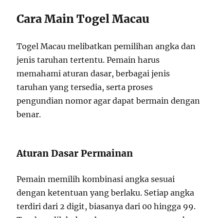
Cara Main Togel Macau
Togel Macau melibatkan pemilihan angka dan
jenis taruhan tertentu. Pemain harus
memahami aturan dasar, berbagai jenis
taruhan yang tersedia, serta proses
pengundian nomor agar dapat bermain dengan
benar.
Aturan Dasar Permainan
Pemain memilih kombinasi angka sesuai
dengan ketentuan yang berlaku. Setiap angka
terdiri dari 2 digit, biasanya dari 00 hingga 99.