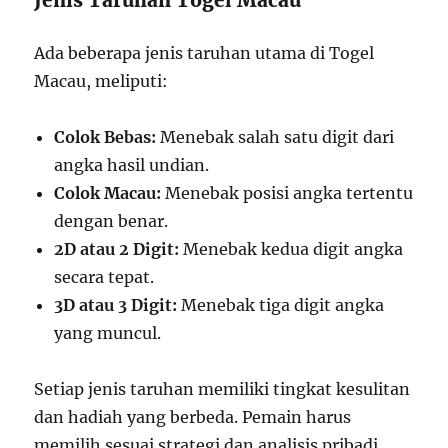
Ada beberapa jenis taruhan utama di Togel
Macau, meliputi:
Colok Bebas:
Menebak salah satu digit dari
angka hasil undian.
Colok Macau:
Menebak posisi angka tertentu
dengan benar.
2D atau 2 Digit:
Menebak kedua digit angka
secara tepat.
3D atau 3 Digit:
Menebak tiga digit angka
yang muncul.
Setiap jenis taruhan memiliki tingkat kesulitan
dan hadiah yang berbeda. Pemain harus
memilih sesuai strategi dan analisis pribadi.