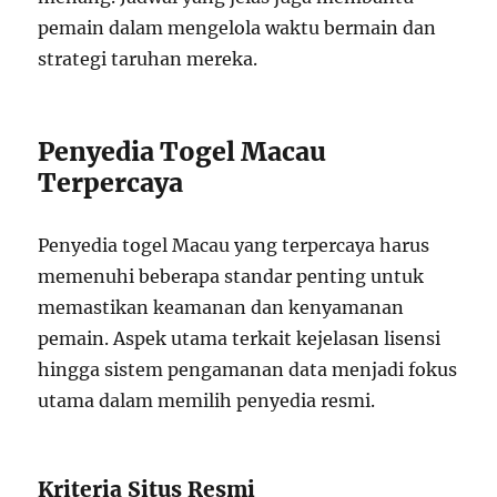
pemain dalam mengelola waktu bermain dan
strategi taruhan mereka.
Penyedia Togel Macau
Terpercaya
Penyedia togel Macau yang terpercaya harus
memenuhi beberapa standar penting untuk
memastikan keamanan dan kenyamanan
pemain. Aspek utama terkait kejelasan lisensi
hingga sistem pengamanan data menjadi fokus
utama dalam memilih penyedia resmi.
Kriteria Situs Resmi