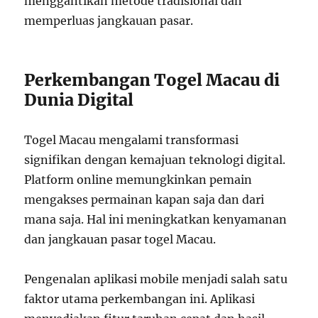
menggantikan metode tradisional dan
memperluas jangkauan pasar.
Perkembangan Togel Macau di
Dunia Digital
Togel Macau mengalami transformasi
signifikan dengan kemajuan teknologi digital.
Platform online memungkinkan pemain
mengakses permainan kapan saja dan dari
mana saja. Hal ini meningkatkan kenyamanan
dan jangkauan pasar togel Macau.
Pengenalan aplikasi mobile menjadi salah satu
faktor utama perkembangan ini. Aplikasi