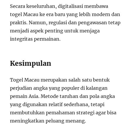
Secara keseluruhan, digitalisasi membawa
togel Macau ke era baru yang lebih modern dan
praktis. Namun, regulasi dan pengawasan tetap
menjadi aspek penting untuk menjaga
integritas permainan.
Kesimpulan
Togel Macau merupakan salah satu bentuk
perjudian angka yang populer di kalangan
pemain Asia. Metode taruhan dan pola angka
yang digunakan relatif sederhana, tetapi
membutuhkan pemahaman strategi agar bisa
meningkatkan peluang menang.