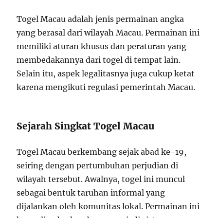
Togel Macau adalah jenis permainan angka
yang berasal dari wilayah Macau. Permainan ini
memiliki aturan khusus dan peraturan yang
membedakannya dari togel di tempat lain.
Selain itu, aspek legalitasnya juga cukup ketat
karena mengikuti regulasi pemerintah Macau.
Sejarah Singkat Togel Macau
Togel Macau berkembang sejak abad ke-19,
seiring dengan pertumbuhan perjudian di
wilayah tersebut. Awalnya, togel ini muncul
sebagai bentuk taruhan informal yang
dijalankan oleh komunitas lokal. Permainan ini