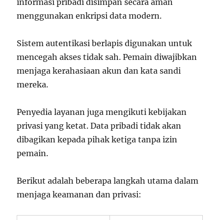
informasi pribadi disimpan secara aman
menggunakan enkripsi data modern.
Sistem autentikasi berlapis digunakan untuk
mencegah akses tidak sah. Pemain diwajibkan
menjaga kerahasiaan akun dan kata sandi
mereka.
Penyedia layanan juga mengikuti kebijakan
privasi yang ketat. Data pribadi tidak akan
dibagikan kepada pihak ketiga tanpa izin
pemain.
Berikut adalah beberapa langkah utama dalam
menjaga keamanan dan privasi: